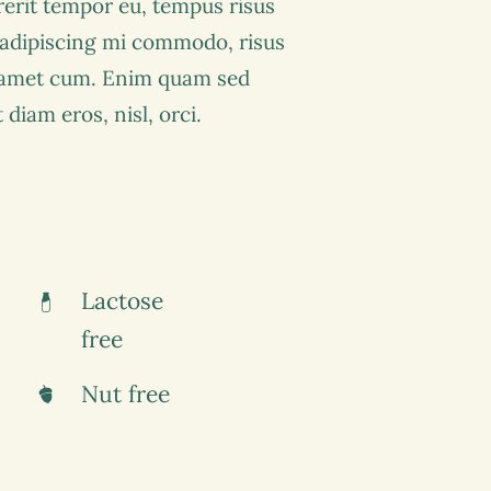
rerit tempor eu, tempus risus
s adipiscing mi commodo, risus
 amet cum. Enim quam sed
diam eros, nisl, orci.
Lactose
free
Nut free