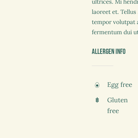
ultrices. Mi hend
laoreet et. Tellu
tempor volutpat
fermentum dui ut 
Allergen Info
Egg free
Gluten
free