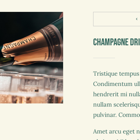
Champagne Dr
Tristique tempu
Condimentum ull
hendrerit mi null
nullam scelerisq
pulvinar. Commo
Amet arcu eget n