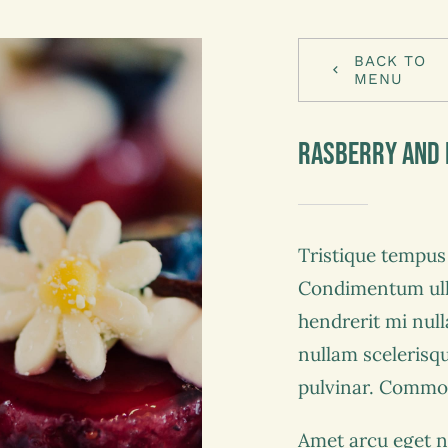
BACK TO
MENU
Rasberry And 
Tristique tempu
Condimentum ull
hendrerit mi null
nullam scelerisq
pulvinar. Commo
Amet arcu eget n