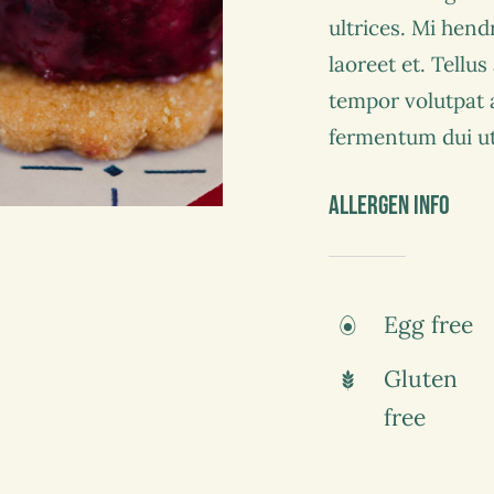
ultrices. Mi hend
laoreet et. Tellu
tempor volutpat
fermentum dui ut 
Allergen Info
Egg free
Gluten
free