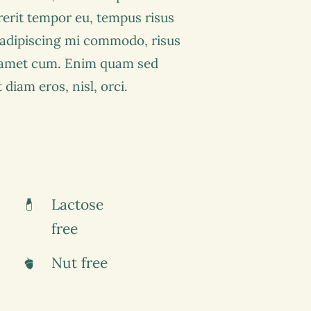
rerit tempor eu, tempus risus
s adipiscing mi commodo, risus
 amet cum. Enim quam sed
diam eros, nisl, orci.
Lactose
free
Nut free