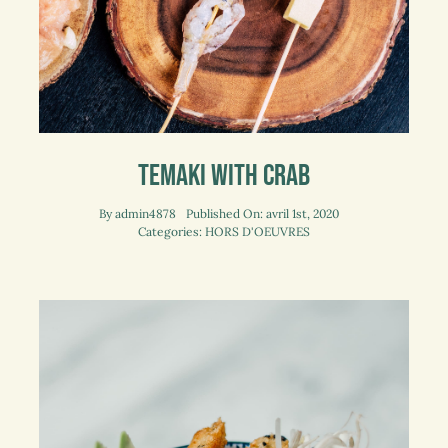
Temaki With Crab
By
admin4878
Published On: avril 1st, 2020
Categories:
HORS D'OEUVRES