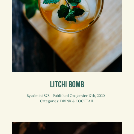
Litchi Bomb
By
admin4878
Published On: janvier 17th, 2020
Categories:
DRINK & COCKTAIL