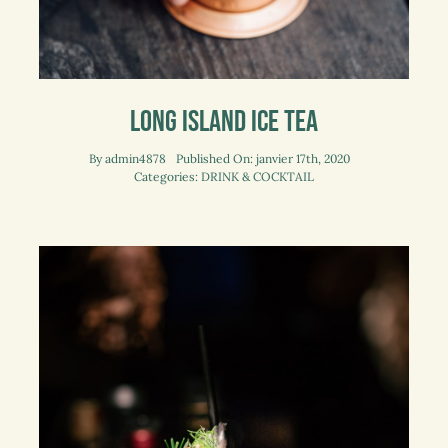
Long Island Ice Tea
By
admin4878
Published On: janvier 17th, 2020
Categories:
DRINK & COCKTAIL